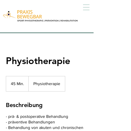
Physiotherapie
45 Min.
4
Physiotherapie
5
M
i
Beschreibung
n
.
- prä- & postoperative Behandlung
- präventive Behandlungen
- Behandlung von akuten und chronischen